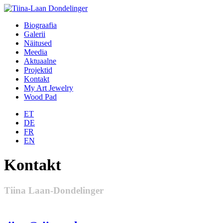
Biograafia
Galerii
Näitused
Meedia
Aktuaalne
Projektid
Kontakt
My Art Jewelry
Wood Pad
ET
DE
FR
EN
Kontakt
Tiina Laan-Dondelinger