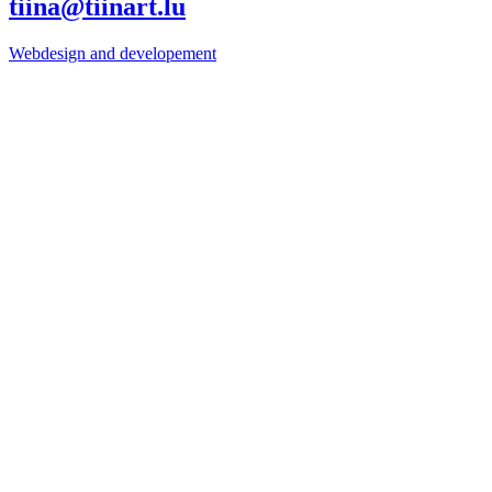
tiina@tiinart.lu
Webdesign and developement