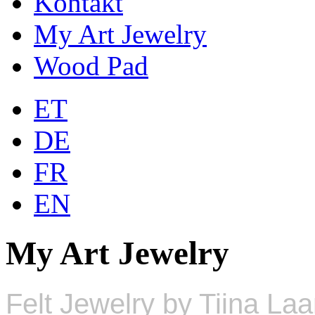
Kontakt
My Art Jewelry
Wood Pad
ET
DE
FR
EN
My Art Jewelry
Felt Jewelry by Tiina La