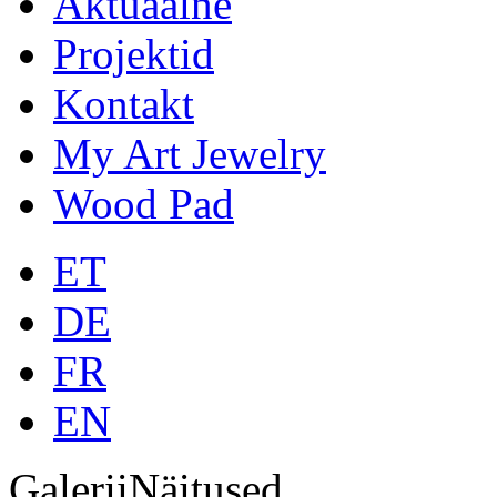
Aktuaalne
Projektid
Kontakt
My Art Jewelry
Wood Pad
ET
DE
FR
EN
Galerii
Näitused